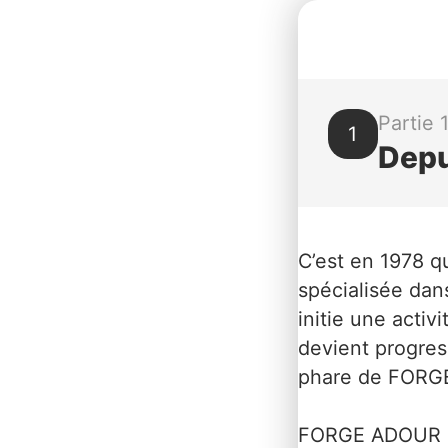
Partie 
1
Depu
C’est en 1978 
spécialisée dan
initie une activ
devient progress
phare de FORG
FORGE ADOUR est