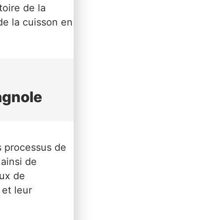
oire de la
de la cuisson en
agnole
s processus de
 ainsi de
eux de
 et leur