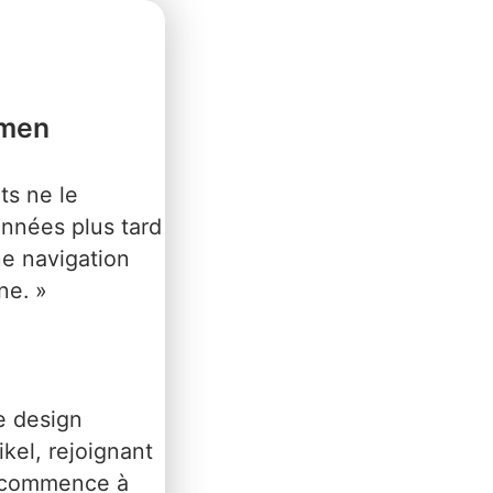
emen
ts ne le
années plus tard
e navigation
ne. »
e design
kel, rejoignant
fs commence à