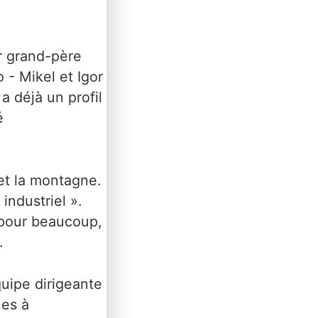
ur grand-père
 - Mikel et Igor
a déjà un profil
é
et la montagne.
 industriel ».
 pour beaucoup,
.
uipe dirigeante
nes à