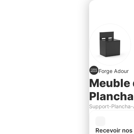
Forge Adour
Meuble 
Plancha
Support-Plancha-
Recevoir nos 